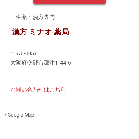
≪お盆休みのお知らせ≫ 8/8(木)～8/15(木)までお休みさせて
頂きます。(予定変更致しました)
生薬・漢方専門
2024.06.17
漢方 ミナオ 薬局
誠に勝手ながら、本日は都合により13時〜18時の開局とさせ
て頂きます
〒576-0053
2024.05.30
学会のため、 5/31(金)12時〜 閉局 6/1(土) 閉局 致しま
大阪府交野市郡津1-44-6
す。
2024.05.20
誠に勝手ながら、本日は都合により閉局させて頂きます。
お問い合わせはこちら
2024.03.18
誠に勝手ながら、本日は都合により閉局させて頂きます。
○Google Map
2024.03.08
誠に勝手ながら、3/9(土)は都合により閉局させて頂きます。