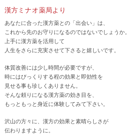
漢方ミナオ薬局より
2026.03.21
誠に勝手ながら、本日は都合により閉局させて頂きます。
あなたに合った漢方薬との「出会い」は、
これから先のお守りになるのではないでしょうか。
2026.03.18
誠に勝手ながら、本日は都合により閉局させて頂きます。
上手に漢方薬を活用して
人生をさらに充実させて下さると嬉しいです。
2026.03.14
誠に勝手ながら、本日は都合により閉局させて頂きます。
体質改善には少し時間が必要ですが、
2026.03.03
時にはびっくりする程の効果と即効性を
誠に勝手ながら、本日は都合により閉局させて頂きます。
見せる事も珍しくありません。
2026.02.17
そんな頼りになる漢方薬の効き目を、
誠に勝手ながら、本日は都合により閉局させて頂きます。
もっともっと身近に体験してみて下さい。
2025.12.24
〈年末年始のお知らせ〉 12/27(土)〜1/5(月)までお休みさせ
沢山の方々に、漢方の効果と素晴らしさが
て頂きます。
伝わりますように。